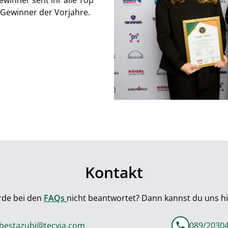
winner seht ihr alle Top 
e Gewinner der Vorjahre.
Kontakt
de bei den 
FAQs
nicht beantwortet? Dann kannst du uns hi
bestazubi@tecvia.com
089/2030