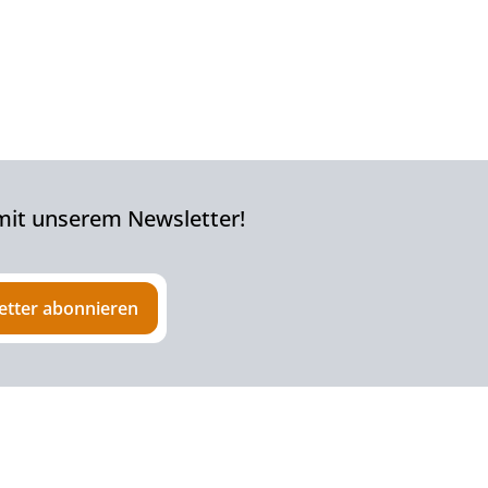
-10 Wochen. Danach kontaktieren wir die ersten
auch ihre genauen Platzierungen. Auch der Top
 mit unserem Newsletter!
etter abonnieren